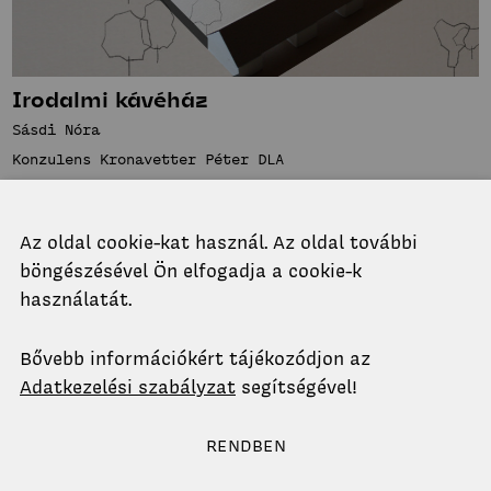
Irodalmi kávéház
Sásdi Nóra
Konzulens Kronavetter Péter DLA
2022/23
Az oldal cookie-kat használ. Az oldal további
böngészésével Ön elfogadja a cookie-k
használatát.
Bővebb információkért tájékozódjon az
Adatkezelési szabályzat
segítségével!
RENDBEN