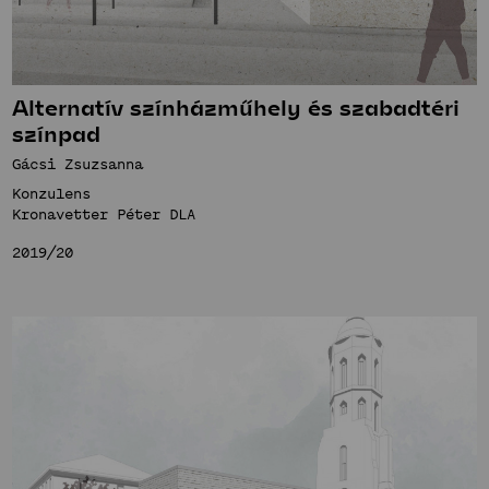
Bemutatkozás
Hírek
Fenntartható
Projektek
közösségek
Hallgatói tervek
Stúdió
Alternatív színházműhely és szabadtéri
Publikációk
színpad
Bemutatkozás
TDK
Gácsi Zsuzsanna
Hírek
Innovatív
Munkatársak
Konzulens
Projektek
terek
Kronavetter Péter DLA
Hallgatói tervek
Stúdió
2019/20
Publikációk
Bemutatkozás
TDK
Hírek
Munkatársak
Projektek
Hallgatói tervek
Publikációk
TDK
Munkatársak