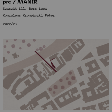
pre / MANÍR
Szaszák Lili, Bors Luca
Konzulens Krompáczki Péter
2022/23