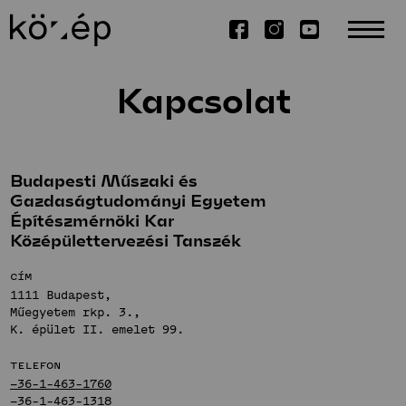
Kapcsolat
Rólunk
Küldetésnyilatkozat
Oktatás
Munkatársak
Budapesti Műszaki és
Könyvtár
Gazdaságtudományi Egyetem
Osztatlan képzés
Alkotás
Építészmérnöki Kar
Kapcsolat
BSc-képzés
Középülettervezési Tanszék
Alapítvány
MSc-képzés
Hallgatói tervek
Kutatás
Támogatói kör
Építőművészeti Specializáció
Művészeti TDK
Cím
Weichinger-díj
DLA-képzés
1111 Budapest,
Projektek
Tudományos TDK
Műegyetem rkp. 3.,
Alumni
Kiadványok
Építészet és
K. épület II. emelet 99.
Alumni-interjúk
Kiemelt publikációk
emlékezet
Telefon
Disszertációk
Stúdió
+36-1-463-1760
+36-1-463-1318