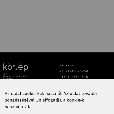
Telefon
+36-1-463-1760
+36-1-463-1318
Email
Cím
Az oldal cookie-kat használ. Az oldal további
titkarsag.ko@epk.bme.hu
1111 Budapest,
böngészésével Ön elfogadja a cookie-k
Műegyetem rkp. 3.,
K. épület II. emelet 99.
használatát.