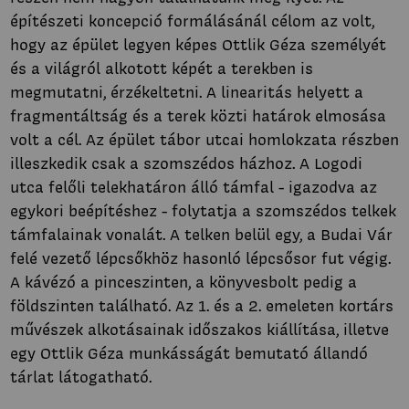
építészeti koncepció formálásánál célom az volt,
hogy az épület legyen képes Ottlik Géza személyét
és a világról alkotott képét a terekben is
megmutatni, érzékeltetni. A linearitás helyett a
fragmentáltság és a terek közti határok elmosása
volt a cél. Az épület tábor utcai homlokzata részben
illeszkedik csak a szomszédos házhoz. A Logodi
utca felőli telekhatáron álló támfal - igazodva az
egykori beépítéshez - folytatja a szomszédos telkek
támfalainak vonalát. A telken belül egy, a Budai Vár
felé vezető lépcsőkhöz hasonló lépcsősor fut végig.
A kávézó a pinceszinten, a könyvesbolt pedig a
földszinten található. Az 1. és a 2. emeleten kortárs
művészek alkotásainak időszakos kiállítása, illetve
egy Ottlik Géza munkásságát bemutató állandó
tárlat látogatható.