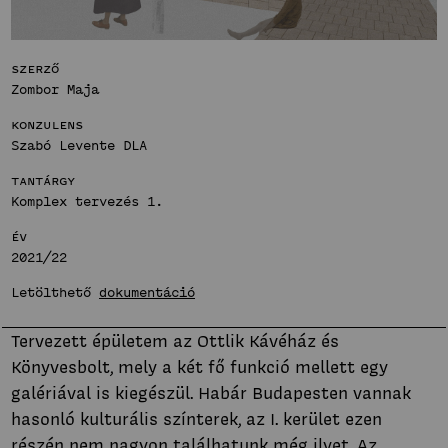
Bemutatkozás
Hírek
Fenntartható
Projektek
Szerző
közösségek
Hallgatói tervek
Stúdió
Zombor Maja
Publikációk
Konzulens
Bemutatkozás
TDK
Szabó Levente DLA
Hírek
Innovatív
Munkatársak
Tantárgy
Projektek
terek
Komplex tervezés 1.
Hallgatói tervek
Stúdió
Publikációk
Év
Bemutatkozás
2021/22
TDK
Hírek
Munkatársak
Letölthető
dokumentáció
Projektek
Hallgatói tervek
Tervezett épületem az Ottlik Kávéház és
Publikációk
Könyvesbolt, mely a két fő funkció mellett egy
TDK
galériával is kiegészül. Habár Budapesten vannak
Munkatársak
hasonló kulturális színterek, az I. kerület ezen
részén nem nagyon találhatunk még ilyet. Az