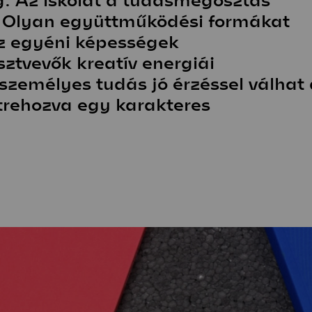
. Olyan együttműködési formákat
z egyéni képességek
ztvevők kreatív energiái
személyes tudás jó érzéssel válhat
étrehozva egy karakteres