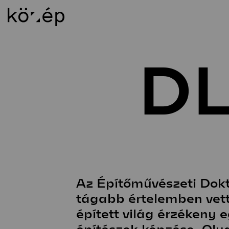
DL
Rólunk
Ok
Küldetésnyilatkozat
Os
Munkatársak
BS
Könyvtár
MS
Kapcsolat
Épí
Alapítvány
DL
Támogatói kör
Al
Weichinger-díj
Al
Az Építőművészeti Dokto
tágabb értelemben vett
épített világ érzékeny 
építészek képzése. Oly