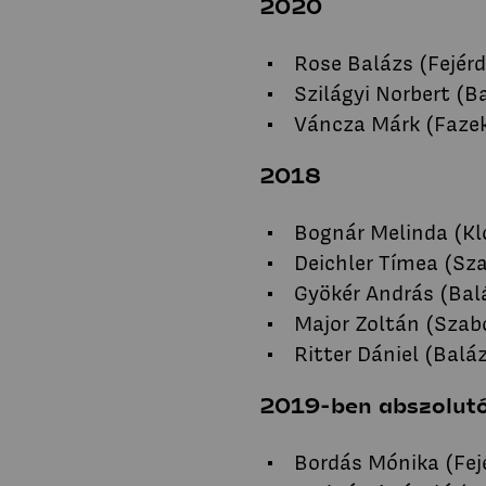
2020
Rose Balázs (Fejérd
Szilágyi Norbert (B
Váncza Márk (Fazek
2018
Bognár Melinda (Kl
Deichler Tímea (Sz
Gyökér András (Bal
Major Zoltán (Szab
Ritter Dániel (Balá
2019-ben abszolutó
Bordás Mónika (Fej