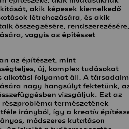
akítását, akik képesek kiemelkedő
Fenntartható
I
lkotások létrehozására, és akik
közösségek
t
Stúdió
aik összegzésére, rendszerezésére
sára, vagyis az építészet
Hírek
Projektek
Hallgatói tervek
Publikációk
k
TDK
Munkatársak
n az építészet, mint
ségteljes, új, komplex tudásokat
 alkotási folyamat áll. A társadalm
tására nagy hangsúlyt fektetünk, a
összefüggésben vizsgáljuk. Ezt az
s részprobléma természetének
éle irányból, így a kreatív építésze
rányos, módszeres kutatáson
g. Az iskolát a tudásmegosztás