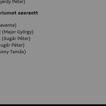
jérdy Péter)
riumot szerzett
Levente)
g (Major György)
 (Sugár Péter)
Sugár Péter)
csony Tamás)