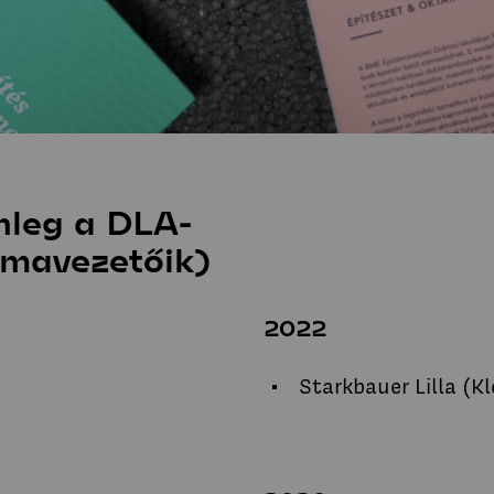
nleg a DLA-
émavezetőik)
2022
Starkbauer Lilla (K