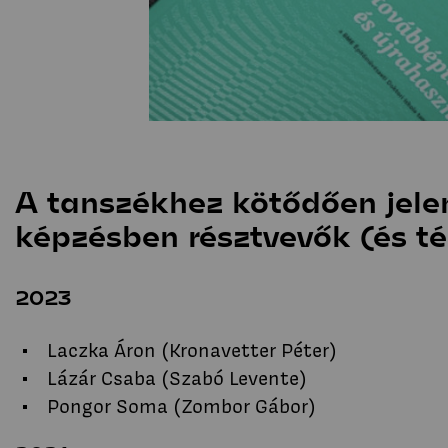
A tanszékhez kötődően jele
képzésben résztvevők (és t
2023
Laczka Áron (Kronavetter Péter)
Lázár Csaba (Szabó Levente)
Pongor Soma (Zombor Gábor)