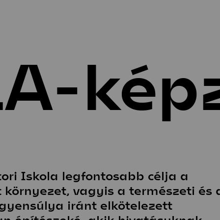
A-kép
tatás
Alkotás
ztatlan képzés
Hallgatói tervek
c-képzés
Művészeti TDK
c-képzés
Projektek
tőművészeti Specializáció
A-képzés
umni
umni-interjúk
ri Iskola legfontosabb célja a
 környezet, vagyis a természeti és 
egyensúlya iránt elkötelezett
an építészeké, akik hivatásuknak