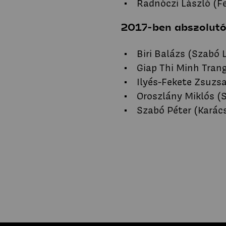
Radnóczi László (Fe
2017-ben abszolutó
Biri Balázs (Szabó 
Giap Thi Minh Tran
Ilyés-Fekete Zsuzsa
Oroszlány Miklós (
Szabó Péter (Kará