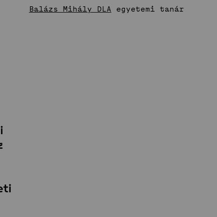
Balázs Mihály DLA
egyetemi tanár
nnovatív
erek
Stúdió
,
Hírek
Projektek
Hallgatói tervek
Publikációk
TDK
Munkatársak
i
z
ti