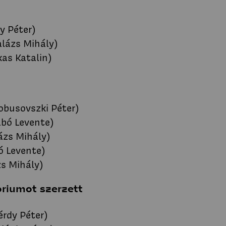
y Péter)
alázs Mihály)
as Katalin)
obusovszki Péter)
abó Levente)
ázs Mihály)
ó Levente)
zs Mihály)
riumot szerzett
érdy Péter)