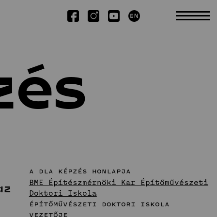
zés
Kutatás
Tudományos TDK
Kiadványok
Kiemelt publikációk
Disszertációk
a dla képzés honlapja
BME Építészmérnöki Kar Építőművészeti
az
Doktori Iskola
Építőművészeti Doktori Iskola
vezetője