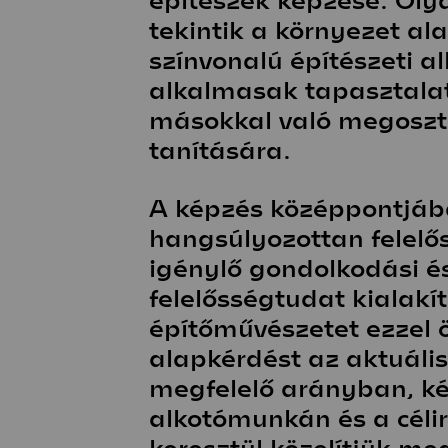
tekintik a környezet al
Építészet és
színvonalú építészeti a
emlékezet
Stúdió
alkalmasak tapasztalat
másokkal való megosztá
Hírek
tanítására.
Projektek
Hallgatói tervek
Publikációk
TDK
Munkatársa
A képzés középpontjába
hangsúlyozottan felelős
igénylő gondolkodási és
felelősségtudat kialakí
Keresés
építőművészetet ezzel 
alapkérdést az aktuáli
megfelelő arányban, kétf
alkotómunkán és a céli
keresztül közelítjük me