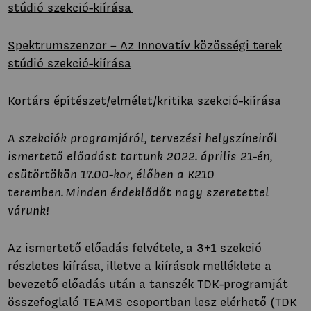
stúdió szekció-kiírása
Spektrumszenzor – Az Innovatív közösségi terek
stúdió szekció-kiírása
Kortárs építészet/elmélet/kritika szekció
-kiírása
A szekciók programjáról, tervezési helyszíneiről
ismertető előadást tartunk 2022. április 21-én,
csütörtökön 17.00-kor, élőben a K210
teremben. Minden érdeklődőt nagy szeretettel
várunk!
Az ismertető előadás felvétele, a 3+1 szekció
részletes kiírása, illetve a kiírások melléklete a
bevezető előadás után a tanszék TDK-programját
összefoglaló TEAMS csoportban lesz elérhető (TDK