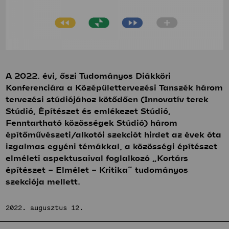
Bemutatkozás
Hírek
Fenntartható
Projektek
közösségek
Hallgatói tervek
Stúdió
Publikációk
Bemutatkozás
TDK
A 2022. évi, őszi Tudományos Diákköri
Hírek
Innovatív
Munkatársak
Konferenciára a Középülettervezési Tanszék három
Projektek
tervezési stúdiójához kötődően (Innovatív terek
terek
Hallgatói tervek
Stúdió
Stúdió, Építészet és emlékezet Stúdió,
Publikációk
Fenntartható közösségek Stúdió) három
Bemutatkozás
TDK
építőművészeti/alkotói szekciót hirdet az évek óta
Hírek
izgalmas egyéni témákkal, a közösségi építészet
Munkatársak
Projektek
elméleti aspektusaival foglalkozó „Kortárs
Hallgatói tervek
építészet – Elmélet – Kritika” tudományos
szekciója mellett.
Publikációk
TDK
Munkatársak
2022. augusztus 12.