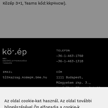
Közép 3+1, Teams kód: kkp4vcw).
Telefon
+36-1-463-1760
+36-1-463-1318
Email
Cím
titkarsag.ko@epk.bme.hu
1111 Budapest,
Műegyetem rkp. 3.,
K. épület II. emelet 99.
Az oldal cookie-kat használ. Az oldal további
böngészésével Ön elfogadja a cookie-k
A Középülettervezési Tanszék portálján lévő valamennyi