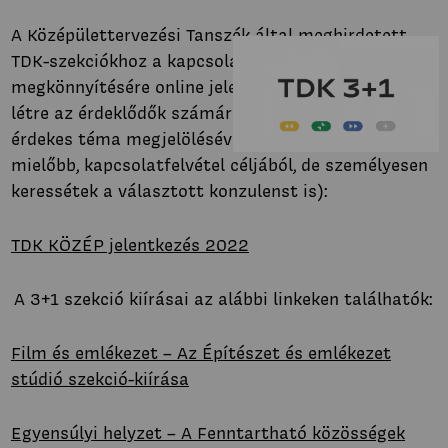
A Középülettervezési Tanszék által meghirdetett
TDK-szekciókhoz a kapcsolattartás
megkönnyítésére online jelentkezési listát hoztunk
létre az érdeklődők számára (kérjük, itt – akár több
érdekes téma megjelölésével is – jelentkezzetek
mielőbb, kapcsolatfelvétel céljából, de személyesen
keressétek a választott konzulenst is):
TDK KÖZÉP jelentkezés 2022
A 3+1 szekció kiírásai az alábbi linkeken találhatók:
Film és emlékezet – Az Építészet és emlékezet
stúdió szekció-kiírása
Egyensúlyi helyzet – A Fenntartható közösségek