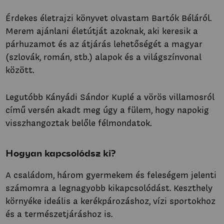
Érdekes életrajzi könyvet olvastam Bartók Béláról.
Merem ajánlani életútját azoknak, aki keresik a
párhuzamot és az átjárás lehetőségét a magyar
(szlovák, román, stb.) alapok és a világszínvonal
között.
Legutóbb Kányádi Sándor Kuplé a vörös villamosról
című versén akadt meg úgy a fülem, hogy napokig
visszhangoztak belőle félmondatok.
Hogyan kapcsolódsz ki?
A családom, három gyermekem és feleségem jelenti
számomra a legnagyobb kikapcsolódást. Keszthely
környéke ideális a kerékpározáshoz, vízi sportokhoz
és a természetjáráshoz is.