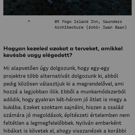
05 Fogo Island Inn, Saunders
Architecture (fotó: Iwan Baan)
Hogyan kezeled azokat a terveket, amikkel
kevésbé vagy elégedett?
Mi alapvetően úgy dolgozunk, hogy egy-egy
projektre több alternatívát dolgozunk ki, abból
pedig közösen választjuk ki a megrendelővel, ami
hozzá a legjobban illik. Ebből a munkamódszerból
adódik, hogy gyakran két-három jó ötlet is megy a
kukába. Ezeket szoktam sajnálni, hiszen a család
számára jó megoldások, építészeti értelemben nem
feltétlen a legmegfelelőbbek. Nyilván emberként
hibákat is követek el, ahogy visszanézek a korábbi