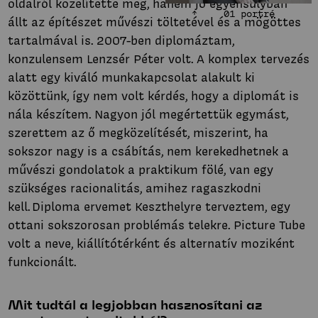
oldalról közelítette meg, hanem jó egyensúlyban
01 portré
állt az építészet művészi töltetével és a mögöttes
tartalmával is. 2007-ben diplomáztam,
konzulensem Lenzsér Péter volt. A komplex tervezés
alatt egy kiváló munkakapcsolat alakult ki
közöttünk, így nem volt kérdés, hogy a diplomát is
nála készítem. Nagyon jól megértettük egymást,
szerettem az ő megközelítését, miszerint, ha
sokszor nagy is a csábítás, nem kerekedhetnek a
művészi gondolatok a praktikum fölé, van egy
szükséges racionalitás, amihez ragaszkodni
kell. Diploma ervemet Keszthelyre terveztem, egy
ottani sokszorosan problémás telekre. Picture Tube
volt a neve, kiállítótérként és alternatív moziként
funkcionált.
Mit tudtál a legjobban hasznosítani az