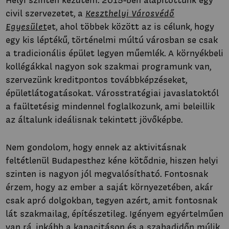
Helyi szinten kezdtem. 2015-ben alapítottunk egy
civil szervezetet, a
Keszthelyi Városvédő
Egyesület
et, ahol többek között az is célunk, hogy
egy kis léptékű, történelmi múltú városban se csak
a tradicionális épület legyen műemlék. A környékbeli
kollégákkal nagyon sok szakmai programunk van,
szervezünk kreditpontos továbbképzéseket,
épületlátogatásokat. Városstratégiai javaslatoktól
a faültetésig mindennel foglalkozunk, ami beleillik
az általunk ideálisnak tekintett jövőképbe.
Nem gondolom, hogy ennek az aktivitásnak
feltétlenül Budapesthez kéne kötődnie, hiszen helyi
szinten is nagyon jól megvalósítható. Fontosnak
érzem, hogy az ember a saját környezetében, akár
csak apró dolgokban, tegyen azért, amit fontosnak
lát szakmailag, építészetileg. Igényem egyértelműen
van rá, inkább a kapacitáson és a szabadidőn múlik,