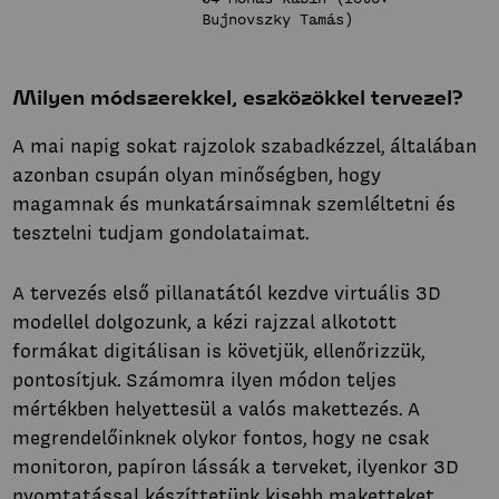
Bujnovszky Tamás)
Milyen módszerekkel, eszközökkel tervezel?
A mai napig sokat rajzolok szabadkézzel, általában
azonban csupán olyan minőségben, hogy
magamnak és munkatársaimnak szemléltetni és
tesztelni tudjam gondolataimat.
A tervezés első pillanatától kezdve virtuális 3D
modellel dolgozunk, a kézi rajzzal alkotott
formákat digitálisan is követjük, ellenőrizzük,
pontosítjuk. Számomra ilyen módon teljes
mértékben helyettesül a valós makettezés. A
megrendelőinknek olykor fontos, hogy ne csak
monitoron, papíron lássák a terveket, ilyenkor 3D
nyomtatással készíttetünk kisebb maketteket.