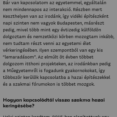
Bár van kapcsolatom az egyetemmel, egyáltalán
nem mindennapos az interakció. Részben mert
Keszthelyen van az irodánk, így vidéki építészként
napi szinten nem vagyok Budapesten, másrészt
pedig, mivel több mint egy évtizedig külföldön
dolgoztam és nemzetközi körben mozogtam inkább,
nem tudtam részt venni az egyetemi élet
vérkeringésében. Ilyen szempontból van egy kis
“lemaradásom”. Az elmúlt öt évben többet
dolgozom itthoni projekteken, az irodánkban pedig
a Műegyetemről is fogadunk gyakornokokat, így
többször kerülök kapcsolatba a hazai építészekkel
és a szakmai fórumokon is többet mozgok.
Hogyan kapcsolódtál vissza szakma hazai
keringésébe?