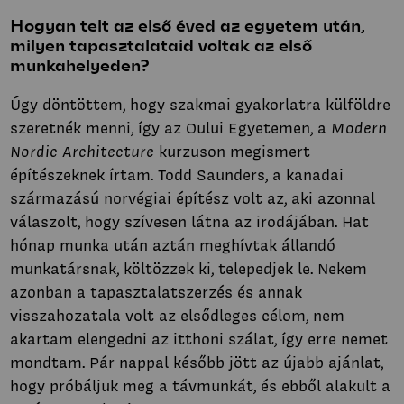
Hogyan telt az első éved az egyetem után,
milyen tapasztalataid voltak az első
munkahelyeden?
Úgy döntöttem, hogy szakmai gyakorlatra külföldre
szeretnék menni, így az Oului Egyetemen, a
Modern
Nordic Architecture
kurzuson megismert
építészeknek írtam. Todd Saunders, a kanadai
származású norvégiai építész volt az, aki azonnal
válaszolt, hogy szívesen látna az irodájában. Hat
hónap munka után aztán meghívtak állandó
munkatársnak, költözzek ki, telepedjek le. Nekem
azonban a tapasztalatszerzés és annak
visszahozatala volt az elsődleges célom, nem
akartam elengedni az itthoni szálat, így erre nemet
mondtam. Pár nappal később jött az újabb ajánlat,
hogy próbáljuk meg a távmunkát, és ebből alakult a