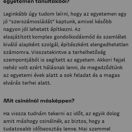
egyetemen tanultakból?
Leginkább úgy tudom leírni, hogy az egyetemen egy
jó “szerszámosládát’’ kaptunk, amivel később
nagyon jól lehetett építkezni. Az
elsajátított komplex gondolkodásmód és szemlélet
kiváló alapként szolgál, építészként elengedhetetlen
számomra. Visszatekintve a terhelhetőség
szempontjából is segített az egyetem. Akkori fejjel
nehéz volt ezért hálásnak lenni, de megedződtünk
az egyetemi évek alatt a sok feladat és a magas
elvárás terhei alatt.
Mit csinálnál másképpen?
Ha vissza tudnám tekerni az időt, az egyik dolog
amit máshogy csinálnék, az biztos, hogy a
tudatosabb időbeosztás lenne. Mai szemmel