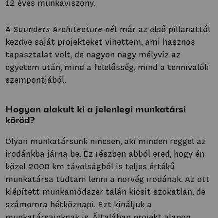
12 éves munkaviszony.
A
Saunders Architecture-nél
már az első pillanattól
kezdve saját projekteket vihettem, ami hasznos
tapasztalat volt, de nagyon nagy mélyvíz az
egyetem után, mind a felelősség, mind a tennivalók
szempontjából.
Hogyan alakult ki a jelenlegi munkatársi
köröd?
Olyan munkatársunk nincsen, aki minden reggel az
irodánkba járna be. Ez részben abból ered, hogy én
közel 2000 km távolságból is teljes értékű
munkatársa tudtam lenni a norvég irodának. Az ott
kiépített munkamódszer talán kicsit szokatlan, de
számomra hétköznapi. Ezt kínáljuk a
munkatársainknak is. Általában projekt alapon