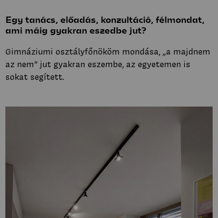
Egy tanács, előadás, konzultáció, félmondat,
ami máig gyakran eszedbe jut?
Gimnáziumi osztályfőnököm mondása, „a majdnem
az nem” jut gyakran eszembe, az egyetemen is
sokat segített.