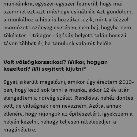
munkáinkra, egyszer-egyszer felmerül, hogy mai
szemmel ezt-azt máshogy csinálnék. Azt gondolom,
a munkához a hiba is hozzátartozik, mint a kézzel
csomózott szőnyeg esetében, nem baj, hogyha nem
tökéletes. Utólagos rágódás helyett talán hosszú
távon többet ér, ha tanulunk valamit belőle.
Volt válságkorszakod? Mikor, hogyan
kezelted? Mi segített kijutni?
Egyet sikerült megelőzni, amikor úgy éreztem 2019-
ben, hogy kezd sok lenni a munka, ekkor 12 év után
elengedtem a norvég szálat. Rendkívül nehéz döntés
volt, de válságnak nem nevezném. Azóta, annak
ellenére, hogy rajongok az építészetért, igyekszem a
helyén kezelni, nehogy teljesen rátelepedjen a
magánéletre.