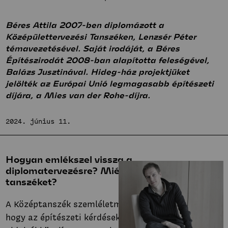
Bemutatkozás
Hírek
Fenntartható
Béres Attila 2007-ben diplomázott a
Projektek
Középülettervezési Tanszéken, Lenzsér Péter
közösségek
Hallgatói tervek
Stúdió
témavezetésével. Saját irodáját, a Béres
Publikációk
Építészirodát 2008-ban alapította feleségével,
Bemutatkozás
Balázs Jusztinával. Hideg-ház projektjüket
TDK
Hírek
Innovatív
jelölték az Európai Unió legmagasabb építészeti
Munkatársak
Projektek
díjára, a Mies van der Rohe-díjra.
terek
Hallgatói tervek
Stúdió
Publikációk
2024. június 11.
Bemutatkozás
TDK
Hírek
Munkatársak
Projektek
Hogyan emlékszel vissza a
Hallgatói tervek
diplomatervezésre? Miért választottad a
tanszéket?
Publikációk
TDK
A Középtanszék szemléletmódjában szerettem,
Munkatársak
hogy az építészeti kérdéseket nem csak praktikus