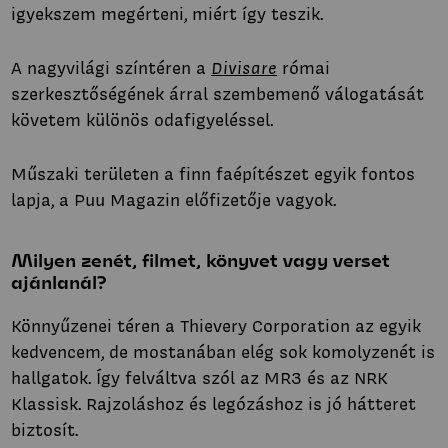
igyekszem megérteni, miért így teszik.
A nagyvilági színtéren a
Divisare
római
szerkesztőségének árral szembemenő válogatását
követem különös odafigyeléssel.
Műszaki területen a finn faépítészet egyik fontos
lapja, a Puu Magazin előfizetője vagyok.
Milyen zenét, filmet, könyvet vagy verset
ajánlanál?
Könnyűzenei téren a Thievery Corporation az egyik
kedvencem, de mostanában elég sok komolyzenét is
hallgatok. Így felváltva szól az MR3 és az NRK
Klassisk. Rajzoláshoz és legózáshoz is jó hátteret
biztosít.