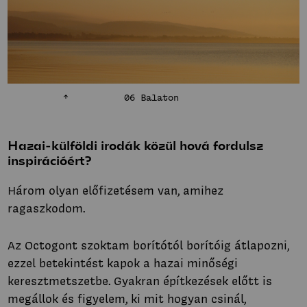
06 Balaton
Hazai-külföldi irodák közül hová fordulsz
inspirációért?
Három olyan előfizetésem van, amihez
ragaszkodom.
Az Octogont szoktam borítótól borítóig átlapozni,
ezzel betekintést kapok a hazai minőségi
keresztmetszetbe. Gyakran építkezések előtt is
megállok és figyelem, ki mit hogyan csinál,