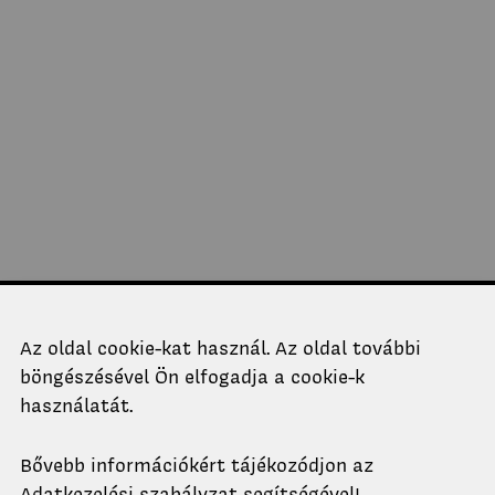
Telefon
Az oldal cookie-kat használ. Az oldal további
+36-1-463-1760
böngészésével Ön elfogadja a cookie-k
+36-1-463-1318
használatát.
Email
Cím
Bővebb információkért tájékozódjon az
titkarsag.ko@epk.bme.hu
1111 Budapest,
Műegyetem rkp. 3.,
Adatkezelési szabályzat
segítségével!