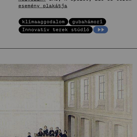
esemény plakátja
nnovatív
erek
klímaaggodalom
gubahámori
Stúdió
Innovatív terek stúdió
Hírek
Projektek
Hallgatói tervek
Publikációk
TDK
Munkatársak