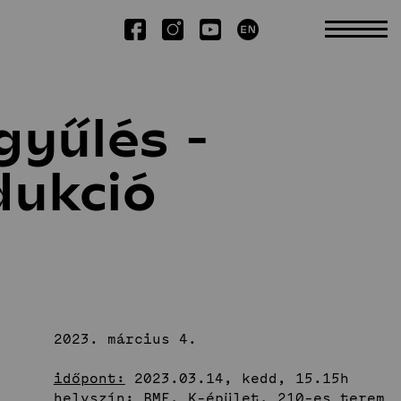
Kutatás
yűlés -
ukció
Tudományos TDK
Kiadványok
Kiemelt publikációk
Disszertációk
2023. március 4.
időpont:
2023.03.14, kedd, 15.15h
helyszín:
BME, K-épület, 210-es terem