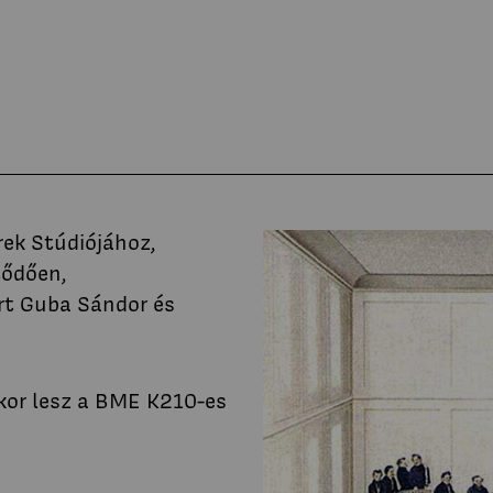
Fenntartható
I
közösségek
t
Stúdió
Hírek
Projektek
Hallgatói tervek
Publikációk
k
TDK
Munkatársak
ek Stúdiójához,
tődően,
rt Guba Sándor és
-kor lesz a BME K210-es