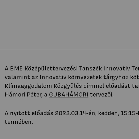
Építészet és
emlékezet
Stúdió
Hírek
Projektek
Hallgatói tervek
Publikációk
TDK
Munkatársa
A BME Középülettervezési Tanszék Innovatív Ter
valamint az Innovatív környezetek tárgyhoz kö
Klímaaggodalom Közgyűlés címmel előadást ta
Keresés
Hámori Péter, a
GUBAHÁMORI
tervezői.
A nyitott előadás 2023.03.14-én, kedden, 15:15
termében.