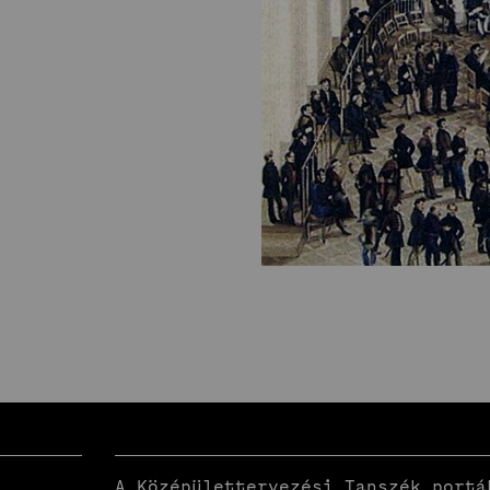
A Középülettervezési Tanszék portál