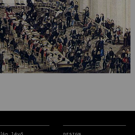
Design
ján lévő