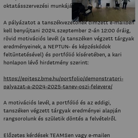
oktatásszervezési munkájába.
A pályázatot a tanszékvezetőnek címzett e-mailben
kell benyújtani 2024. szeptember 2-án 12:00 óráig,
rövid motivációs levél (a tanszéken végzett tárgyak
eredményeinek, a NEPTUN- és képzéskódok
feltüntetésével) és portfólió kíséretében, a kari
honlapon lévő hirdetmény szerint:
https://epitesz.bme.hu/portfolio/demonstratori-
palyazat-a-2024-2025-tanev-oszi-felevere/
A motivációs levél, a portfólió és az eddigi,
tanszéken végzett tárgyak eredményei alapján
rangsorolunk és születik döntés a felvételről.
Előzetes kérdések TEAMSen vagy e-mailen