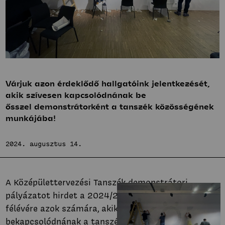
Bemutatkozás
Hírek
Fenntartható
Projektek
közösségek
Hallgatói tervek
Stúdió
Publikációk
Bemutatkozás
TDK
Hírek
Innovatív
Várjuk azon érdeklődő hallgatóink jelentkezését,
Munkatársak
Projektek
akik szívesen kapcsolódnának be
terek
Hallgatói tervek
ősszel demonstrátorként a tanszék közösségének
Stúdió
munkájába!
Publikációk
Bemutatkozás
TDK
Hírek
Munkatársak
2024. augusztus 14.
Projektek
Hallgatói tervek
Publikációk
A Középülettervezési Tanszék demonstrátori
TDK
pályázatot hirdet a 2024/2025-ös tanév őszi
Munkatársak
félévére azok számára, akik szívesen
bekapcsolódnának a tanszék és stúdióinak