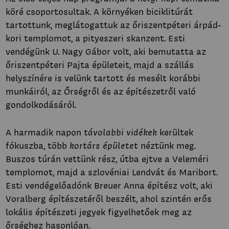
köré csoportosultak. A környéken biciklitúrát
tartottunk, meglátogattuk az őriszentpéteri árpád-
kori templomot, a pityeszeri skanzent. Esti
vendégünk U. Nagy Gábor volt, aki bemutatta az
őriszentpéteri Pajta épületeit, majd a szállás
helyszínére is velünk tartott és mesélt korábbi
munkáiról, az Őrségről és az építészetről való
gondolkodásáról.
A harmadik napon
távolabbi vidékek
kerültek
fókuszba, több
kortárs épületet
néztünk meg.
Buszos túrán vettünk rész, útba ejtve a Veleméri
templomot, majd a szlovéniai Lendvát és Maribort.
Esti vendégelőadónk Breuer Anna építész volt, aki
Voralberg építészetéről beszélt, ahol szintén erős
lokális építészeti jegyek figyelhetőek meg az
őrséghez hasonlóan.