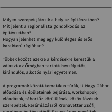
Milyen szerepet játszik a hely az építészetben?
Mit jelent a regionalista gondolkodás az
építészetben?
Hogyan jelenhet meg egy különleges és erős
karakterű régióban?
Többek között ezekre a kérdésekre kerestük a
választ az Őrségben tartott beszélgetős,
kirándulós, alkotós nyári egyetemen.
A programok között tematikus túrák, U. Nagy Gábor
előadása és épületeinek bejárása, workshopok,
előadások, tábortűz körülülések, közös főzések
szerepeltek. Kerámiázásról Kronavetter Zsófi,
Voralberg építészetéről Breuer Anna meséltek.