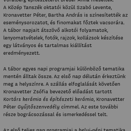
A Közép Tanszék oktatói közül Szabó Levente,
Kronavetter Péter, Bartha András is színesítették az
eseménysorozatot, és finomakat főztek vacsorára.
A tábor napjait átszövő alkotói folyamatok,
lenyomatvételek, fotók, rajzok, kollázsok készítése
egy látványos és tartalmas kiállítást
eredményezett.
A tábor egyes napi programjai különböző tematika
mentén álltak össze. Az első nap délután érkeztünk
meg a helyszínre. A szállás elfoglalását követően
Kronavetter Zsófia bevezető előadást tartott
Kortárs kerámia és építészeti kerámia,
Kronavetter
Péter
Gyűjtőszenvedély
címmel. Az este további
része bográcsozással és ismerkedéssel telt.
Az első teljes nap programjai a
helyi-népi
tematika