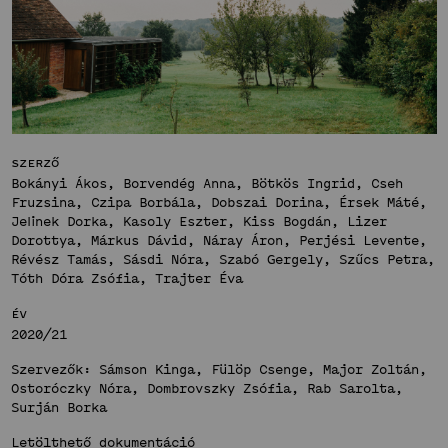
Bemutatkozás
Hírek
Fenntartható
Projektek
közösségek
Hallgatói tervek
Stúdió
Publikációk
Bemutatkozás
TDK
Hírek
Innovatív
Szerző
Munkatársak
Projektek
Bokányi Ákos, Borvendég Anna, Bötkös Ingrid, Cseh
terek
Fruzsina, Czipa Borbála, Dobszai Dorina, Érsek Máté,
Hallgatói tervek
Stúdió
Jelinek Dorka, Kasoly Eszter, Kiss Bogdán, Lizer
Publikációk
Dorottya, Márkus Dávid, Náray Áron, Perjési Levente,
Bemutatkozás
TDK
Révész Tamás, Sásdi Nóra, Szabó Gergely, Szűcs Petra,
Hírek
Tóth Dóra Zsófia, Trajter Éva
Munkatársak
Projektek
Év
Hallgatói tervek
2020/21
Publikációk
Szervezők: Sámson Kinga, Fülöp Csenge, Major Zoltán,
TDK
Ostoróczky Nóra, Dombrovszky Zsófia, Rab Sarolta,
Munkatársak
Surján Borka
Letölthető
dokumentáció