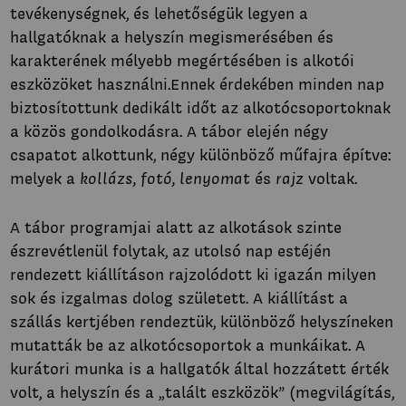
tevékenységnek, és lehetőségük legyen a
hallgatóknak a helyszín megismerésében és
karakterének mélyebb megértésében is alkotói
eszközöket használni.Ennek érdekében minden nap
biztosítottunk dedikált időt az alkotócsoportoknak
a közös gondolkodásra. A tábor elején négy
csapatot alkottunk, négy különböző műfajra építve:
melyek a
kollázs, fotó, lenyomat
és
rajz
voltak.
A tábor programjai alatt az alkotások szinte
észrevétlenül folytak, az utolsó nap estéjén
rendezett kiállításon rajzolódott ki igazán milyen
sok és izgalmas dolog született. A kiállítást a
szállás kertjében rendeztük, különböző helyszíneken
mutatták be az alkotócsoportok a munkáikat. A
kurátori munka is a hallgatók által hozzátett érték
volt, a helyszín és a „talált eszközök” (megvilágítás,