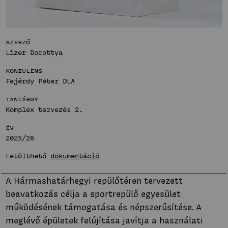
Bemutatkozás
Hírek
Fenntartható
Projektek
közösségek
Szerző
Hallgatói tervek
Stúdió
Lizer Dorottya
Publikációk
Bemutatkozás
TDK
Konzulens
Hírek
Innovatív
Fejérdy Péter DLA
Munkatársak
Projektek
terek
Tantárgy
Hallgatói tervek
Stúdió
Komplex tervezés 2.
Publikációk
Bemutatkozás
Év
TDK
2025/26
Hírek
Munkatársak
Projektek
Letölthető
dokumentáció
Hallgatói tervek
A Hármashatárhegyi repülőtéren tervezett
Publikációk
beavatkozás célja a sportrepülő egyesület
TDK
működésének támogatása és népszerűsítése. A
Munkatársak
meglévő épületek felújítása javítja a használati